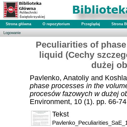
Strona główna
O repozytorium
Przeglądaj
Strona 
Logowanie
Peculiarities of phas
liquid (Cechy szcze
dużej ob
Pavlenko, Anatoliy
and
Koshla
phase processes in the volume
procesów fazowych w dużej obj
Environment, 10 (1). pp. 66-7
Tekst
Pavlenko_Peculiarities_SaE_