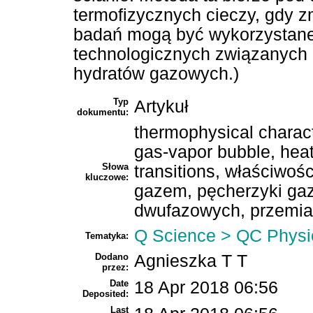
termofizycznych cieczy, gdy zm
badań mogą być wykorzystane
technologicznych związanych 
hydratów gazowych.)
Typ
Artykuł
dokumentu:
thermophysical characte
gas-vapor bubble, heat
Słowa
transitions, właściwoś
kluczowe:
gazem, pęcherzyki gaz
dwufazowych, przemia
Q Science > QC Physi
Tematyka:
Dodano
Agnieszka T T
przez:
Date
18 Apr 2018 06:56
Deposited:
Last