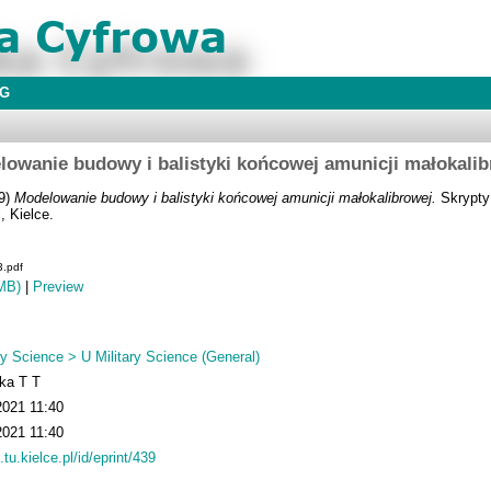
BG
lowanie budowy i balistyki końcowej amunicji małokalib
9)
Modelowanie budowy i balistyki końcowej amunicji małokalibrowej.
Skrypty
, Kielce.
3.pdf
MB)
|
Preview
ry Science > U Military Science (General)
ka T T
2021 11:40
2021 11:40
.tu.kielce.pl/id/eprint/439