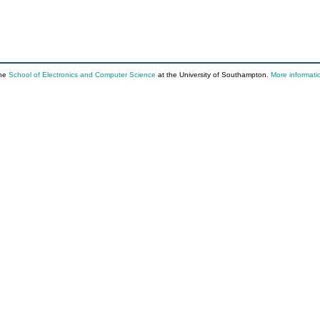
the
School of Electronics and Computer Science
at the University of Southampton.
More informati