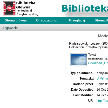
Strona główna
O repozytorium
Przeglądaj
Strona 
Logowanie
Mode
Radziszewski, Leszek
(200
Politechniki Świętokrzyskiej
Tekst
Radziszewski_46
Download (11
Typ dokumentu:
Książka
Tematyka:
U Milita
Dodano przez:
Agniesz
Date Deposited:
14 Oct 
Last Modified:
14 Oct 
URI:
http://bc