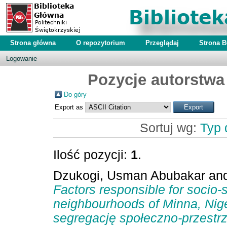
Strona główna
O repozytorium
Przeglądaj
Strona 
Logowanie
Pozycje autorstwa
Do góry
Export as
Sortuj wg:
Typ
Ilość pozycji:
1
.
Dzukogi, Usman Abubakar
an
Factors responsible for socio-
neighbourhoods of Minna, Nige
segregację społeczno-przestr