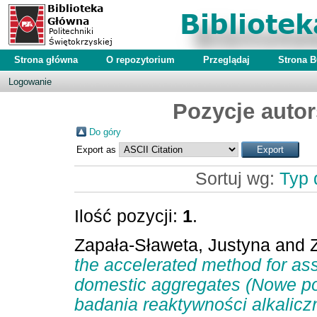
Strona główna
O repozytorium
Przeglądaj
Strona 
Logowanie
Pozycje autor
Do góry
Export as
Sortuj wg:
Typ
Ilość pozycji:
1
.
Zapała-Sławeta, Justyna
and
the accelerated method for asse
domestic aggregates (Nowe po
badania reaktywności alkalicz