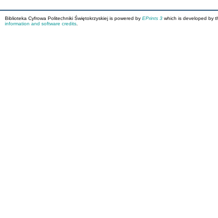
Biblioteka Cyfrowa Politechniki Świętokrzyskiej is powered by
EPrints 3
which is developed by 
information and software credits
.