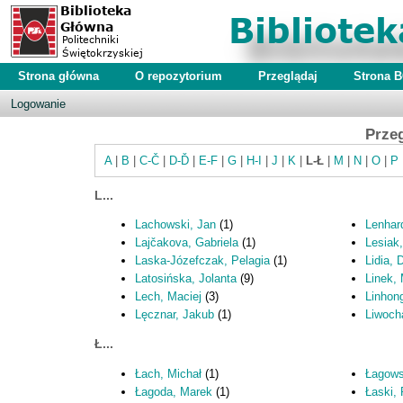
Strona główna
O repozytorium
Przeglądaj
Strona 
Logowanie
Przeg
A
|
B
|
C-Č
|
D-Ď
|
E-F
|
G
|
H-I
|
J
|
K
|
L-Ł
|
M
|
N
|
O
|
P
L...
Lachowski, Jan
(1)
Lenhar
Lajčakova, Gabriela
(1)
Lesiak
Laska-Józefczak, Pelagia
(1)
Lidia, 
Latosińska, Jolanta
(9)
Linek,
Lech, Maciej
(3)
Linhong
Lęcznar, Jakub
(1)
Liwoch
Ł...
Łach, Michał
(1)
Łagowsk
Łagoda, Marek
(1)
Łaski,