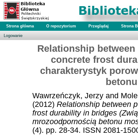
Strona główna
O repozytorium
Przeglądaj
Strona 
Logowanie
Relationship between 
concrete frost dura
charakterystyk poro
betonu
Wawrzeńczyk, Jerzy
and
Mole
(2012)
Relationship between po
frost durability in bridges (Zw
mrozoodpornością betonu mos
(4). pp. 28-34. ISSN 2081-150