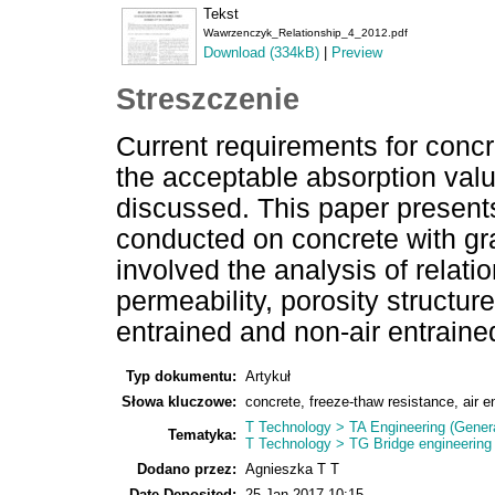
Tekst
Wawrzenczyk_Relationship_4_2012.pdf
Download (334kB)
|
Preview
Streszczenie
Current requirements for concr
the acceptable absorption val
discussed. This paper presents
conducted on concrete with gr
involved the analysis of relat
permeability, porosity structur
entrained and non-air entraine
Typ dokumentu:
Artykuł
Słowa kluczowe:
concrete, freeze-thaw resistance, air 
T Technology > TA Engineering (General
Tematyka:
T Technology > TG Bridge engineering
Dodano przez:
Agnieszka T T
Date Deposited:
25 Jan 2017 10:15