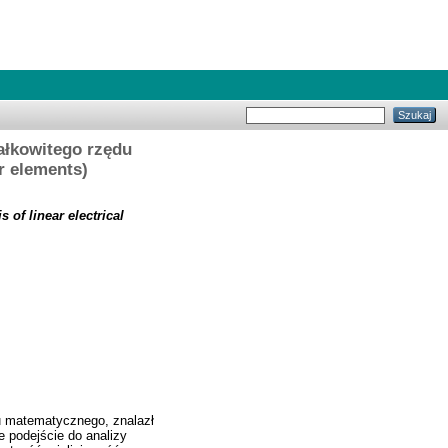
ałkowitego rzędu
er elements)
of linear electrical
tu matematycznego, znalazł
e podejście do analizy