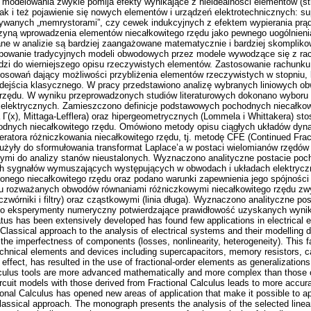
 modelowania zwykle pomija efekty wynikające z nieidealności elementów (str
 jak i też pojawienie się nowych elementów i urządzeń elektrotechnicznych: s
ywanych „memrystorami”, czy cewek indukcyjnych z efektem wypierania prąd
zyczyną wprowadzenia elementów niecałkowitego rzędu jako pewnego uogólnien
e w analizie są bardziej zaangażowane matematycznie i bardziej skomplikowa
tępowanie tradycyjnych modeli obwodowych przez modele wywodzące się z r
dzi do wierniejszego opisu rzeczywistych elementów. Zastosowanie rachunku
osowań dający możliwości przybliżenia elementów rzeczywistych w stopniu, k
dejścia klasycznego. W pracy przedstawiono analizę wybranych liniowych o
 rzędu. W wyniku przeprowadzonych studiów literaturowych dokonano wyboru
elektrycznych. Zamieszczono definicje podstawowych pochodnych niecałkowi
Γ(x), Mittaga-Lefflera) oraz hipergeometrycznych (Lommela i Whittakera) s
hodnych niecałkowitego rzędu. Omówiono metody opisu ciągłych układów dyn
eratora różniczkowania niecałkowitego rzędu, tj. metodę CFE (Continued Fra
użyły do sformułowania transformat Laplace’a w postaci wielomianów rzędów
ymi do analizy stanów nieustalonych. Wyznaczono analityczne postacie po
wych sygnałów wymuszających występujących w obwodach i układach elektry
onego niecałkowitego rzędu oraz podano warunki zapewnienia jego spójnośc
su rozważanych obwodów równaniami różniczkowymi niecałkowitego rzędu zw
órniki i filtry) oraz cząstkowymi (linia długa). Wyznaczono analityczne pos
o eksperymenty numeryczny potwierdzające prawidłowość uzyskanych wynikó
s has been extensively developed has found few applications in electrical en
s. Classical approach to the analysis of electrical systems and their modelling 
 the imperfectness of components (losses, nonlinearity, heterogeneity). This f
hnical elements and devices including supercapacitors, memory resistors, ca
 effect, has resulted in the use of fractional-order elements as generalization
lculus tools are more advanced mathematically and more complex than those o
ircuit models with those derived from Fractional Calculus leads to more accurat
onal Calculus has opened new areas of application that make it possible to a
lassical approach. The monograph presents the analysis of the selected linear