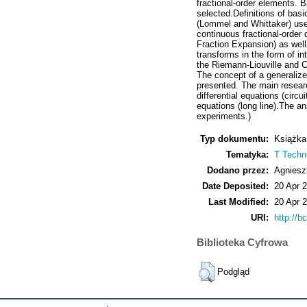
fractional-order elements. B
selected.Definitions of basi
(Lommel and Whittaker) used
continuous fractional-order 
Fraction Expansion) as wel
transforms in the form of in
the Riemann-Liouville and Ca
The concept of a generalize
presented. The main researc
differential equations (circu
equations (long line).The a
experiments.)
Typ dokumentu:
Książka
Tematyka:
T Techno
Dodano przez:
Agniesz
Date Deposited:
20 Apr 
Last Modified:
20 Apr 
URI:
http://bc
Biblioteka Cyfrowa
Podgląd