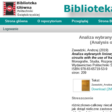
Strona główna
O repozytorium
Przeglądaj
Strona 
Logowanie
Analiza wybrany
(Analysis o
Zawadzki, Andrzej
(2019)
Analiza wybranych liniowy
circuits with the use of fr
Monografie, Studia, Rozpra
Wydawnictwo Politechniki Ś
ISBN 978-83-65719-53-9
stron: 209
Tekst
Zawadzki_Analiz
Download (2M
Streszczenie
różniczkowo-całkowy niecał
jak dotąd nieliczne zastoso