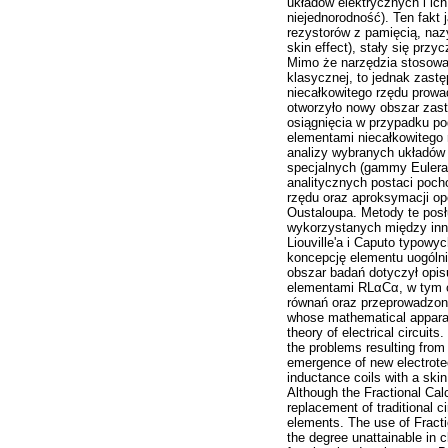
układów elektrycznych i ich
niejednorodność). Ten fakt
rezystorów z pamięcią, naz
skin effect), stały się pr
Mimo że narzędzia stosowan
klasycznej, to jednak zas
niecałkowitego rzędu prowa
otworzyło nowy obszar zast
osiągnięcia w przypadku po
elementami niecałkowitego
analizy wybranych układów 
specjalnych (gammy Eulera 
analitycznych postaci poc
rzędu oraz aproksymacji op
Oustaloupa. Metody te posł
wykorzystanych między inn
Liouville'a i Caputo typo
koncepcję elementu uogólni
obszar badań dotyczył opi
elementami RLαCα, w tym czw
równań oraz przeprowadzon
whose mathematical apparatu
theory of electrical circuit
the problems resulting from
emergence of new electrotec
inductance coils with a skin
Although the Fractional Ca
replacement of traditional c
elements. The use of Fracti
the degree unattainable in c