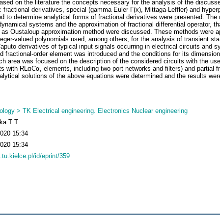
ased on the literature the concepts necessary for the analysis of the discussed
c fractional derivatives, special (gamma Euler Γ(x), Mittaga-Leffler) and hype
 to determine analytical forms of fractional derivatives were presented. The
dynamical systems and the approximation of fractional differential operator, t
l as Oustaloup approximation method were discussed. These methods were ap
teger-valued polynomials used, among others, for the analysis of transient sta
puto derivatives of typical input signals occurring in electrical circuits and
d fractional-order element was introduced and the conditions for its dimensio
h area was focused on the description of the considered circuits with the use 
its with RLαCα, elements, including two-port networks and filters) and partial fra
nalytical solutions of the above equations were determined and the results we
logy > TK Electrical engineering. Electronics Nuclear engineering
ka T T
2020 15:34
2020 15:34
.tu.kielce.pl/id/eprint/359