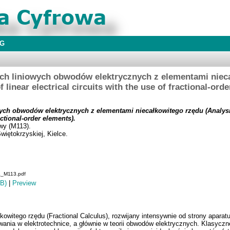
BG
ch liniowych obwodów elektrycznych z elementami niec
f linear electrical circuits with the use of fractional-ord
ch obwodów elektrycznych z elementami niecałkowitego rzędu (Analysis 
actional-order elements).
wy (M113).
więtokrzyskiej, Kielce.
a_M113.pdf
B)
|
Preview
kowitego rzędu (Fractional Calculus), rozwijany intensywnie od strony apara
wania w elektrotechnice, a głównie w teorii obwodów elektrycznych. Klasyczn