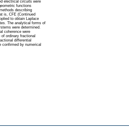
 electrical circuits were
rgeometric functions
 methods describing
hat is, CFE (Continued
plied to obtain Laplace
tes. The analytical forms of
 systems were determined.
nal coherence were
of ordinary fractional
ctional differential
re confirmed by numerical