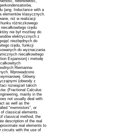
atność, nieliniowość,
uperkondensatorów,
u (ang. Inductance with a
ia elementów klasycznych.
ne, niż w realizacji
achunku różniczkowego
 niecałkowitego rzędu
tóry nie był możliwy do
bwodów elektrycznych z
 pojęć niezbędnych do
tego rzędu, funkcji
tosowanych do wyznaczania
amicznych niecałkowitego
ction Expansion) i metodę
 całkowitych
chodnych Riemanna-
cznych. Wprowadzono
i wymiarowej. Główny
yczajnymi (obwody z
taci rozwiązań takich
w. (Fractional Calculus
gineering, mainly in the
does not usually deal with
act as well as the
lled "memristors", or
s of classical elements.
f classical method, the
e description of the real
pproximate real elements to
 circuits with the use of