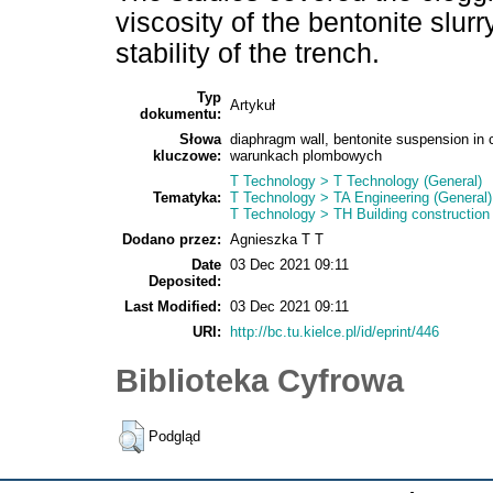
viscosity of the bentonite slurr
stability of the trench.
Typ
Artykuł
dokumentu:
Słowa
diaphragm wall, bentonite suspension in c
kluczowe:
warunkach plombowych
T Technology > T Technology (General)
Tematyka:
T Technology > TA Engineering (General).
T Technology > TH Building construction
Dodano przez:
Agnieszka T T
Date
03 Dec 2021 09:11
Deposited:
Last Modified:
03 Dec 2021 09:11
URI:
http://bc.tu.kielce.pl/id/eprint/446
Biblioteka Cyfrowa
Podgląd