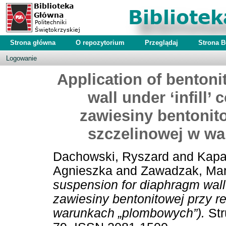
Strona główna
O repozytorium
Przeglądaj
Strona 
Logowanie
Application of benton
wall under ‘infill’
zawiesiny bentonito
szczelinowej w w
Dachowski, Ryszard
and
Kapa
Agnieszka
and
Zawadzak, Mar
suspension for diaphragm wall 
zawiesiny bentonitowej przy re
warunkach „plombowych”).
Str