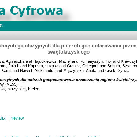
BG
danych geodezyjnych dla potrzeb gospodarowania przest
świętokrzyskiego
ała, Agnieszka
and
Hajdukiewicz, Maciej
and
Romanyszyn, Ihor
and
Krawczyk
znar, Jakub
and
Kapusta, Łukasz
and
Granek, Grzegorz
and
Sobura, Szymon
 Kamil
and
Nawrot, Aleksandra
and
Mączyńska, Aneta
and
Cisek, Sylwia
ezyjnych dla potrzeb gospodarowania przestrzenią regionu świętokrzy
wy (M155).
więtokrzyskiej, Kielce.
MB)
|
Preview