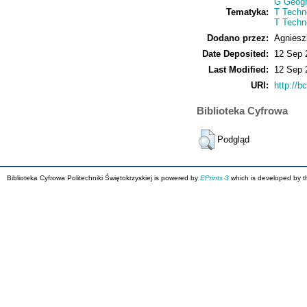
G Geogr
Tematyka:
T Techn
T Techn
Dodano przez:
Agniesz
Date Deposited:
12 Sep 
Last Modified:
12 Sep 
URI:
http://bc
Biblioteka Cyfrowa
Podgląd
Biblioteka Cyfrowa Politechniki Świętokrzyskiej is powered by
EPrints 3
which is developed by 