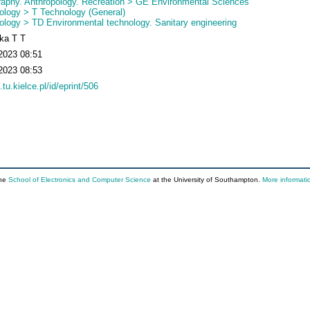
aphy. Anthropology. Recreation > GE Environmental Sciences
ology > T Technology (General)
ology > TD Environmental technology. Sanitary engineering
ka T T
2023 08:51
2023 08:53
.tu.kielce.pl/id/eprint/506
the
School of Electronics and Computer Science
at the University of Southampton.
More informati