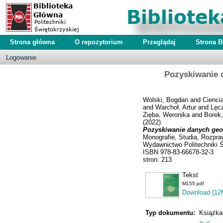
Strona główna
O repozytorium
Przeglądaj
Strona 
Logowanie
Pozyskiwanie 
Wolski, Bogdan
and
Cienci
and
Warchoł, Artur
and
Lęc
Zięba, Weronika
and
Borek,
(2022)
Pozyskiwanie danych geod
Monografie, Studia, Rozpra
Wydawnictwo Politechniki Ś
ISBN 978-83-66678-32-3
stron: 213
Tekst
M155.pdf
Download (12
Typ dokumentu:
Książka